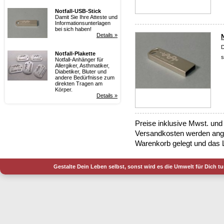
Notfall-USB-Stick
Damit Sie Ihre Atteste und
Informationsunterlagen
bei sich haben!
Details »
D
Notfall-Plakette
s
Notfall-Anhänger für
Allergiker, Asthmatiker,
Diabetiker, Bluter und
andere Bedürfnisse zum
direkten Tragen am
Körper.
Details »
Preise inklusive Mwst. und
Versandkosten werden angez
Warenkorb gelegt und das 
Gestalte Dein Leben selbst, sonst wird es die Umwelt für Dich t