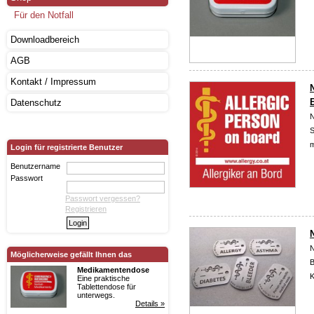
Für den Notfall
Downloadbereich
AGB
Kontakt / Impressum
Datenschutz
N
S
m
Login für registrierte Benutzer
Benutzername
Passwort
Passwort vergessen?
Registrieren
N
N
Möglicherweise gefällt Ihnen das
B
Medikamentendose
K
Eine praktische
Tablettendose für
unterwegs.
Details »