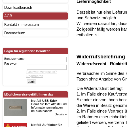
Liefermöglichkeit
Downloadbereich
Derzeit ist nur eine Lieferu
AGB
und Schweiz möglich.
Wir weisen darauf hin, dass
Kontakt / Impressum
Zollgebühr fällig werden ka
Datenschutz
enthalten ist.
Login für registrierte Benutzer
Widerrufsbelehrung
Benutzername
Widerrufsrecht - Rücktrit
Passwort
Passwort vergessen?
Verbraucher im Sinne des 
Registrieren
Tagen ohne Angabe von Grü
Die Widerrufsfrist beträgt:
1. Im Falle eines Kaufvert
Möglicherweise gefällt Ihnen das
Sie oder ein von Ihnen benan
Notfall-USB-Stick
Damit Sie Ihre Atteste und
die Waren in Besitz genom
Informationsunterlagen
2. Im Falle eines Vertrags
bei sich haben!
Details »
im Rahmen einer einheitlich
geliefert werden, vierzehn
Notfall-Aufkleber für