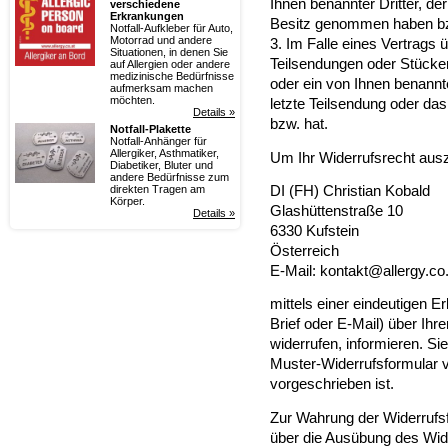
Ihnen benannter Dritter, der 
verschiedene
Erkrankungen
Besitz genommen haben bz
Notfall-Aufkleber für Auto,
Motorrad und andere
3. Im Falle eines Vertrags 
Situationen, in denen Sie
Teilsendungen oder Stücke
auf Allergien oder andere
medizinische Bedürfnisse
oder ein von Ihnen benannter
aufmerksam machen
möchten.
letzte Teilsendung oder da
Details »
bzw. hat.
Notfall-Plakette
Notfall-Anhänger für
Allergiker, Asthmatiker,
Um Ihr Widerrufsrecht au
Diabetiker, Bluter und
andere Bedürfnisse zum
DI (FH) Christian Kobald
direkten Tragen am
Körper.
Glashüttenstraße 10
Details »
6330 Kufstein
Österreich
E-Mail: kontakt@allergy.co.
mittels einer eindeutigen E
Brief oder E-Mail) über Ihr
widerrufen, informieren. S
Muster-Widerrufsformular 
vorgeschrieben ist.
Zur Wahrung der Widerrufsfr
über die Ausübung des Wide