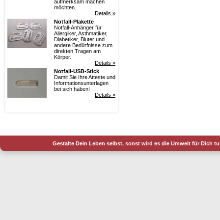
aufmerksam machen
möchten.
Details »
Notfall-Plakette
Notfall-Anhänger für
Allergiker, Asthmatiker,
Diabetiker, Bluter und
andere Bedürfnisse zum
direkten Tragen am
Körper.
Details »
Notfall-USB-Stick
Damit Sie Ihre Atteste und
Informationsunterlagen
bei sich haben!
Details »
Gestalte Dein Leben selbst, sonst wird es die Umwelt für Dich t