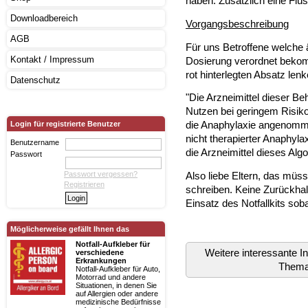
haben. Zusätzlich eine Flüs
Downloadbereich
Vorgangsbeschreibung
AGB
Für uns Betroffene welche är
Kontakt / Impressum
Dosierung verordnet bekom
rot hinterlegten Absatz lenk
Datenschutz
"Die Arzneimittel dieser Be
Nutzen bei geringem Risiko.
die Anaphylaxie angenomme
Login für registrierte Benutzer
nicht therapierter Anaphylax
Benutzername
die Arzneimittel dieses Alg
Passwort
Also liebe Eltern, das müss
Passwort vergessen?
Registrieren
schreiben. Keine Zurückhal
Einsatz des Notfallkits sob
Möglicherweise gefällt Ihnen das
Notfall-Aufkleber für
Weitere interessante 
verschiedene
Erkrankungen
Them
Notfall-Aufkleber für Auto,
Motorrad und andere
Situationen, in denen Sie
auf Allergien oder andere
medizinische Bedürfnisse