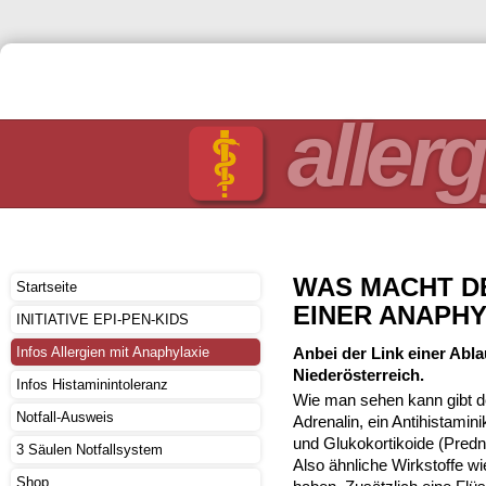
allerg
WAS MACHT D
Startseite
EINER ANAPHY
INITIATIVE EPI-PEN-KIDS
Infos Allergien mit Anaphylaxie
Anbei der Link einer Ab
Niederösterreich.
Infos Histaminintoleranz
Wie man sehen kann gibt de
Notfall-Ausweis
Adrenalin, ein Antihistami
und Glukokortikoide (Predn
3 Säulen Notfallsystem
Also ähnliche Wirkstoffe wi
Shop