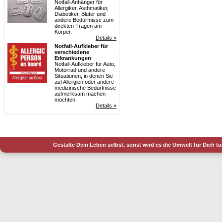
Notfall-Anhänger für
Allergiker, Asthmatiker,
Diabetiker, Bluter und
andere Bedürfnisse zum
direkten Tragen am
Körper.
Details »
Notfall-Aufkleber für
verschiedene
Erkrankungen
Notfall-Aufkleber für Auto,
Motorrad und andere
Situationen, in denen Sie
auf Allergien oder andere
medizinische Bedürfnisse
aufmerksam machen
möchten.
Details »
Gestalte Dein Leben selbst, sonst wird es die Umwelt für Dich t