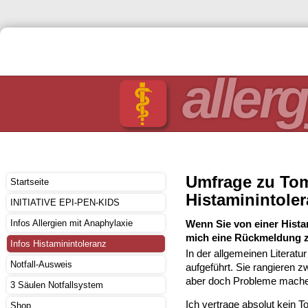
allerg
Umfrage zu Tom
Startseite
Histaminintole
INITIATIVE EPI-PEN-KIDS
Infos Allergien mit Anaphylaxie
Wenn Sie von einer Hista
mich eine Rückmeldung 
Infos Histaminintoleranz
In der allgemeinen Literatu
Notfall-Ausweis
aufgeführt. Sie rangieren zw
aber doch Probleme mach
3 Säulen Notfallsystem
Ich vertrage absolut kein
Shop