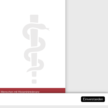
und Menschen mit Histaminintoleranz
Ein­ver­standen