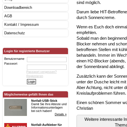
sind möglich.
Downloadbereich
Darum liebe HIT-Betroffene
AGB
durch Sonnencreme.
Kontakt / Impressum
Wenn es Euch doch einmal 
empfehlen.
Datenschutz
Sobald man den beginnend
Blocker nehmen und schone
betroffenen Stellen mit kü
Login für registrierte Benutzer
behandeln. Immer im Wechs
Benutzername
einen H2-Blocker (abends,
Passwort
der Sonnenbrand abklingt.
Passwort vergessen?
Zusätzlich kann der Sonnen
Registrieren
unter der Dusche leicht m
Aber Achtung, nicht unter 
Kreislaufproblemen führen.
Möglicherweise gefällt Ihnen das
Notfall-USB-Stick
Einen schönen Sommer wü
Damit Sie Ihre Atteste und
Christian
Informationsunterlagen
bei sich haben!
Details »
Weitere interessante 
Them
Notfall-Aufkleber für