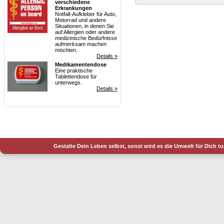
verschiedene
Erkrankungen
Notfall-Aufkleber für Auto,
Motorrad und andere
Situationen, in denen Sie
auf Allergien oder andere
medizinische Bedürfnisse
aufmerksam machen
möchten.
Details »
Medikamentendose
Eine praktische
Tablettendose für
unterwegs.
Details »
Gestalte Dein Leben selbst, sonst wird es die Umwelt für Dich t