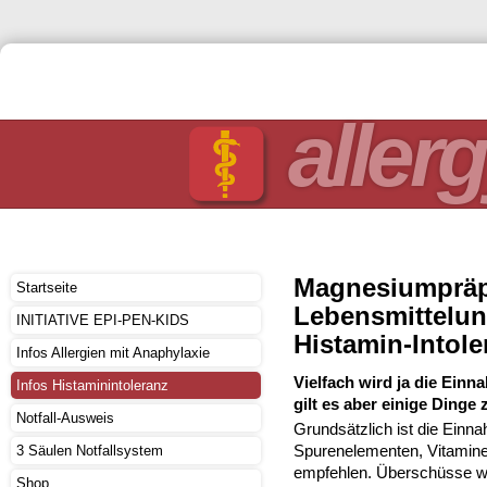
allerg
Magnesiumpräp
Startseite
Lebensmittelun
INITIATIVE EPI-PEN-KIDS
Histamin-Intole
Infos Allergien mit Anaphylaxie
Vielfach wird ja die Ei
Infos Histaminintoleranz
gilt es aber einige Dinge
Notfall-Ausweis
Grundsätzlich ist die Einna
Spurenelementen, Vitaminen
3 Säulen Notfallsystem
empfehlen. Überschüsse w
Shop