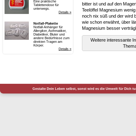
Eine praktische
bitter ist und auf den Mage
Tablettendose für
unterwegs.
Teelöffel Magnesium wenig
Details »
noch nix süß und der wird 
wie schon erwähnt, über lä
Notfall-Plakette
Notfall-Anhänger für
Magnesium besser verträgl
Allergiker, Asthmatiker,
Diabetiker, Bluter und
andere Bedürfnisse zum
Weitere interessante 
direkten Tragen am
Them
Körper.
Details »
Gestalte Dein Leben selbst, sonst wird es die Umwelt für Dich t