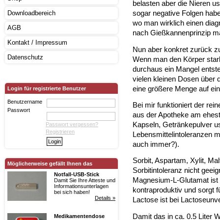
belasten aber die Nieren 
sogar negative Folgen hab
Downloadbereich
wo man wirklich einen diagn
AGB
nach Gießkannenprinzip ma
Kontakt / Impressum
Nun aber konkret zurück 
Datenschutz
Wenn man den Körper stark 
durchaus ein Mangel entsteh
vielen kleinen Dosen über d
eine größere Menge auf ei
Login für registrierte Benutzer
Benutzername
Bei mir funktioniert der re
Passwort
aus der Apotheke am eheste
Kapseln, Getränkepulver us
Passwort vergessen?
Registrieren
Lebensmittelintoleranzen m
auch immer?).
Sorbit, Aspartam, Xylit, Mal
Möglicherweise gefällt Ihnen das
Sorbitintoleranz nicht geeig
Notfall-USB-Stick
Magnesium-L-Glutamat ist b
Damit Sie Ihre Atteste und
Informationsunterlagen
kontraproduktiv und sorgt 
bei sich haben!
Details »
Lactose ist bei Lactoseunver
Damit das in ca. 0.5 Liter
Medikamentendose