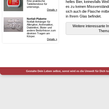
Eine praktische
helles Bier, keinesfalls Wei
Tablettendose für
es zu keinen Missverständ
unterwegs.
Details »
sich auch die Flasche mitb
in Ihrem Glas befindet.
Notfall-Plakette
Notfall-Anhänger für
Allergiker, Asthmatiker,
Weitere interessante 
Diabetiker, Bluter und
Them
andere Bedürfnisse zum
direkten Tragen am
Körper.
Details »
Gestalte Dein Leben selbst, sonst wird es die Umwelt für Dich t