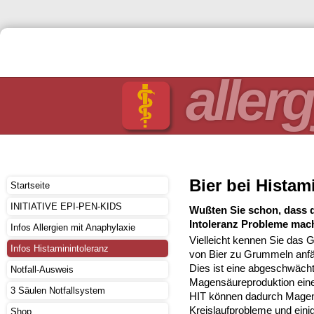
allerg
Bier bei Histam
Startseite
INITIATIVE EPI-PEN-KIDS
Wußten Sie schon, dass d
Intoleranz Probleme mac
Infos Allergien mit Anaphylaxie
Vielleicht kennen Sie das 
Infos Histaminintoleranz
von Bier zu Grummeln anf
Dies ist eine abgeschwäch
Notfall-Ausweis
Magensäureproduktion ein
3 Säulen Notfallsystem
HIT können dadurch Magenk
Kreislaufprobleme und ein
Shop