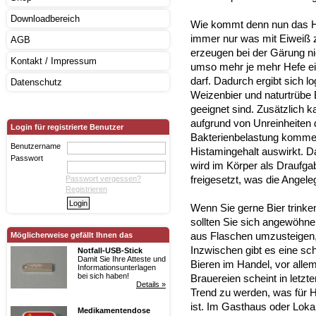
Downloadbereich
Wie kommt denn nun das His
immer nur was mit Eiweiß z
AGB
erzeugen bei der Gärung ni
Kontakt / Impressum
umso mehr je mehr Hefe ein
darf. Dadurch ergibt sich l
Datenschutz
Weizenbier und naturtrübe B
geeignet sind. Zusätzlich 
aufgrund von Unreinheiten 
Login für registrierte Benutzer
Bakterienbelastung kommen
Benutzername
Histamingehalt auswirkt. Da
Passwort
wird im Körper als Draufg
freigesetzt, was die Angel
Passwort vergessen?
Registrieren
Wenn Sie gerne Bier trinke
sollten Sie sich angewöhnen 
aus Flaschen umzusteigen, 
Möglicherweise gefällt Ihnen das
Inzwischen gibt es eine sc
Notfall-USB-Stick
Damit Sie Ihre Atteste und
Bieren im Handel, vor alle
Informationsunterlagen
bei sich haben!
Brauereien scheint in letzte
Details »
Trend zu werden, was für Hi
ist. Im Gasthaus oder Lokal
Medikamentendose